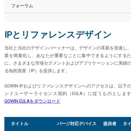
フォーラム
IPとリファレンスデザイン
当社と当社のデザインパートナーは、デザインの革新を加速し
業を簡素化し、あなたが重要なことに集中できるようにする
に、さまざまな市場セグメントおよびアプリケーションに実績
る知的資産（IP）を提供します。
GOWIN IPおよびリファレンスデザインへのアクセスは、以下
ンドユーザーライセンス契約（EULA）に従うものとしま
GOWIN EULAをダウンロード
タイトル
バージ
対応デバイス
提供者
タ