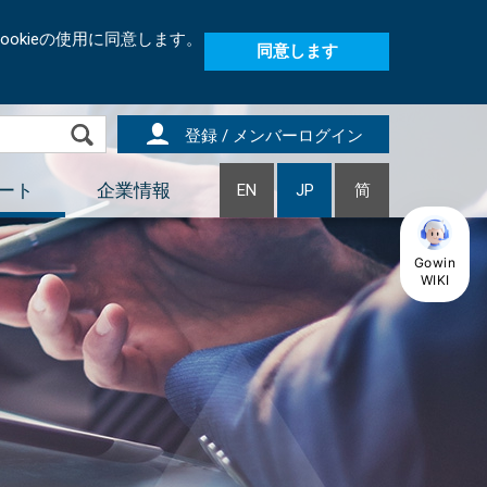
okieの使用に同意します。
同意します
登録 / メンバーログイン
ート
企業情報
EN
JP
简
Gowin
WIKI