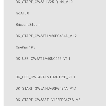
DK_START_GW5A-LV25LQ144_V1.0
GoAI 3.0
BrisbaneSilicon
DK_START_GW5AT-LV60PG484A_V1.2
OneKiwi 1P5
DK_USB_GW5AT-LV60UG225_V1.1
DK_USB_GW5ART-LV15MG132P_V1.1
DK_START_GW5AT-LV60PG484A_V1.1
DK_START_GW5AST-LV138FPG676A_V2.1