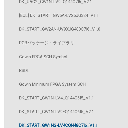
DK_UAC2_GW1N-LV9LQ144C7I6_V2.1
[EOL] DK_START_GW5A-LV25UG324_V1.1
DK_START_GW2AN-UV9XUG400C7I6_V1.0
PCBパッケージ・ライブラリ
Gowin FPGA SCH Symbol
BSDL
Gowin Minimum FPGA System SCH
DK_START_GW1N-LV4LQ144C6I5_V1.1
DK_START_GW1N-LV9EQ144C6I5_V2.1
DK_START_GW1NS-LV4CQN48C7I6_V1.1