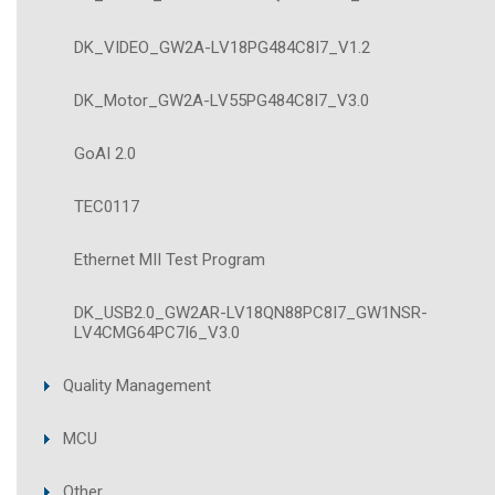
DK_VIDEO_GW2A-LV18PG484C8I7_V1.2
DK_Motor_GW2A-LV55PG484C8I7_V3.0
GoAI 2.0
TEC0117
Ethernet MII Test Program
DK_USB2.0_GW2AR-LV18QN88PC8I7_GW1NSR-
LV4CMG64PC7I6_V3.0
Quality Management
MCU
Other