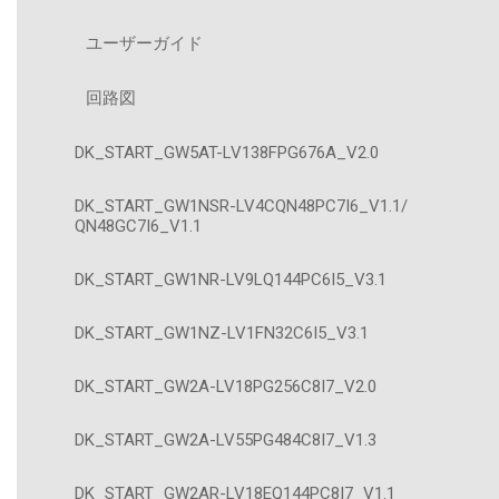
ユーザーガイド
回路図
DK_START_GW5AT-LV138FPG676A_V2.0
DK_START_GW1NSR-LV4CQN48PC7I6_V1.1/
QN48GC7I6_V1.1
DK_START_GW1NR-LV9LQ144PC6I5_V3.1
DK_START_GW1NZ-LV1FN32C6I5_V3.1
DK_START_GW2A-LV18PG256C8I7_V2.0
DK_START_GW2A-LV55PG484C8I7_V1.3
DK_START_GW2AR-LV18EQ144PC8I7_V1.1