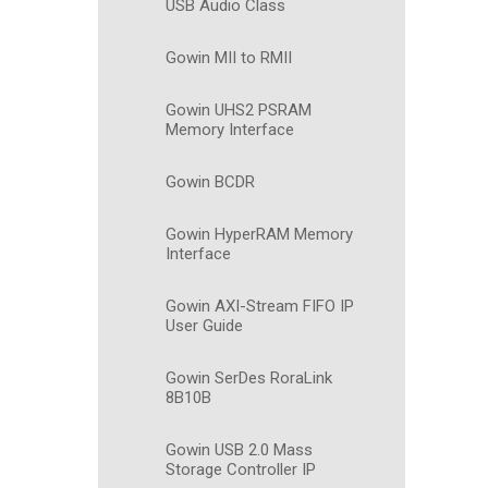
USB Audio Class
Gowin MII to RMII
Gowin UHS2 PSRAM
Memory Interface
Gowin BCDR
Gowin HyperRAM Memory
Interface
Gowin AXI-Stream FIFO IP
User Guide
Gowin SerDes RoraLink
8B10B
Gowin USB 2.0 Mass
Storage Controller IP