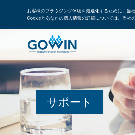
お客様のブラウジング体験を最適化するために、当社は
Cookieとあなたの個人情報の詳細については、当
サポート