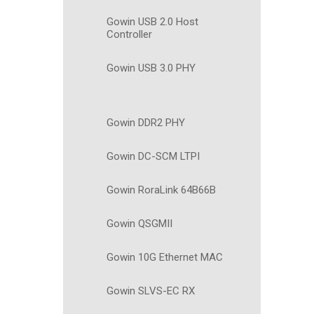
Gowin USB 2.0 Host
Controller
Gowin USB 3.0 PHY
Gowin DDR2 PHY
Gowin DC-SCM LTPI
Gowin RoraLink 64B66B
Gowin QSGMII
Gowin 10G Ethernet MAC
Gowin SLVS-EC RX