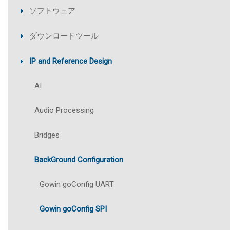
ソフトウェア
ダウンロードツール
IP and Reference Design
AI
Audio Processing
Bridges
BackGround Configuration
Gowin goConfig UART
Gowin goConfig SPI