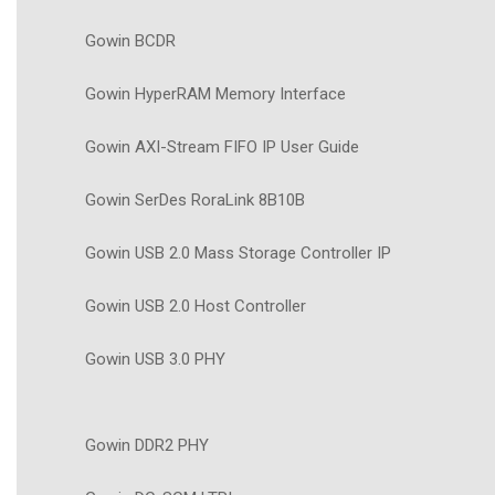
Gowin BCDR
Gowin HyperRAM Memory Interface
Gowin AXI-Stream FIFO IP User Guide
Gowin SerDes RoraLink 8B10B
Gowin USB 2.0 Mass Storage Controller IP
Gowin USB 2.0 Host Controller
Gowin USB 3.0 PHY
Gowin DDR2 PHY