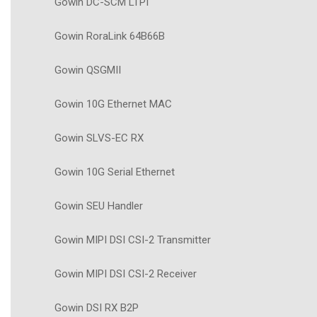
Gowin DC-SCM LTPI
Gowin RoraLink 64B66B
Gowin QSGMII
Gowin 10G Ethernet MAC
Gowin SLVS-EC RX
Gowin 10G Serial Ethernet
Gowin SEU Handler
Gowin MIPI DSI CSI-2 Transmitter
Gowin MIPI DSI CSI-2 Receiver
Gowin DSI RX B2P