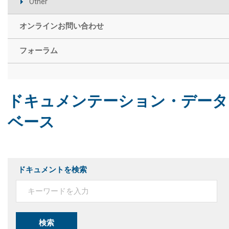
Other
オンラインお問い合わせ
フォーラム
ドキュメンテーション・データ
ベース
ドキュメントを検索
検索