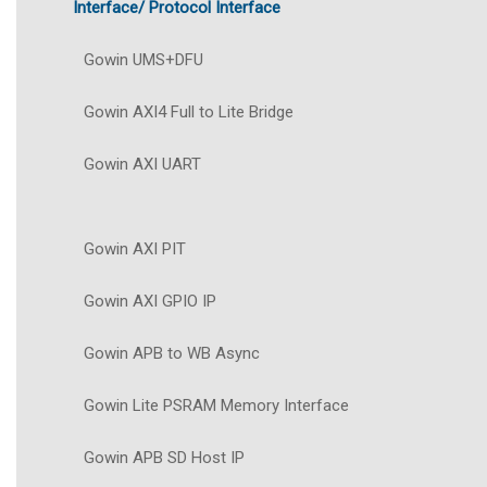
Interface/ Protocol Interface
Gowin UMS+DFU
Gowin AXI4 Full to Lite Bridge
Gowin AXI UART
Gowin AXI PIT
Gowin AXI GPIO IP
Gowin APB to WB Async
Gowin Lite PSRAM Memory Interface
Gowin APB SD Host IP