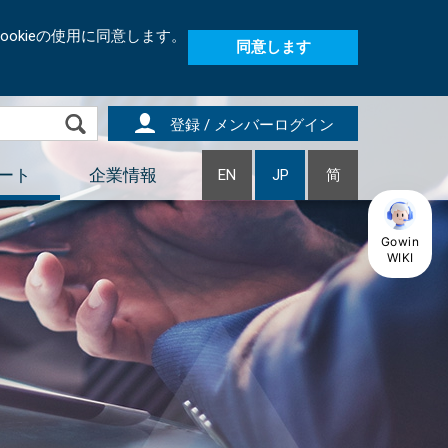
okieの使用に同意します。
同意します
登録 / メンバーログイン
ート
企業情報
EN
JP
简
Gowin
WIKI