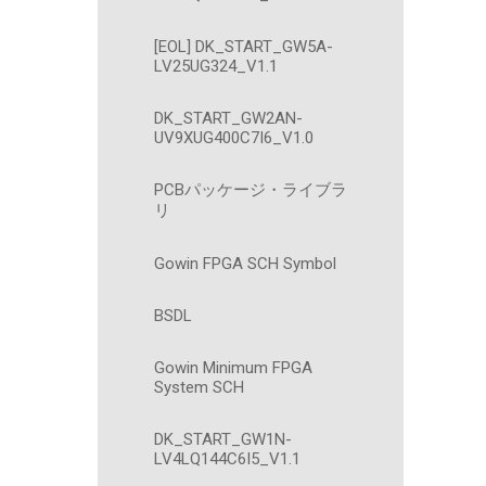
[EOL] DK_START_GW5A-
LV25UG324_V1.1
DK_START_GW2AN-
UV9XUG400C7I6_V1.0
PCBパッケージ・ライブラ
リ
Gowin FPGA SCH Symbol
BSDL
Gowin Minimum FPGA
System SCH
DK_START_GW1N-
LV4LQ144C6I5_V1.1