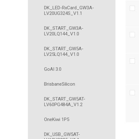
DK_LED-RxCard_GW3A-
LV20UG324S_V1.1
DK_START_GW3A-
LV20LQ144_V1.0
DK_START_GW5A-
LV25LQ144_V1.0
GoAI 3.0
BrisbaneSilicon
DK_START_GW5AT-
LV60PG484A_V1.2
OneKiwi 1P5
DK_USB_GW5AT-