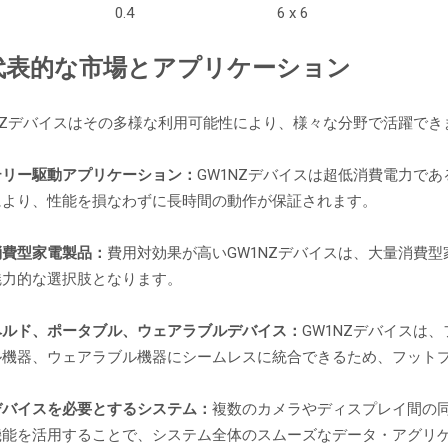
0.4
6 x 6
 代表的な市場とアプリケーション
1NZデバイスはその多様な利用可能性により、様々な分野で活躍でき
テリー駆動アプリケーション：
GW1NZデバイスは超低消費電力で
により、性能を損なわずに長時間の動作が保証されます。
消費型家電製品：
費用対効果が高いGW1NZデバイスは、大量消費
魅力的な選択肢となります。
ヘルド、ポータブル、ウェアラブルデバイス：
GW1NZデバイスは
ル機器、ウェアラブル機器にシームレスに統合できるため、フット
デバイスを必要とするシステム：
複数のカメラやディスプレイ間の同
機能を活用することで、システム全体のスムーズなデータ・アグリ