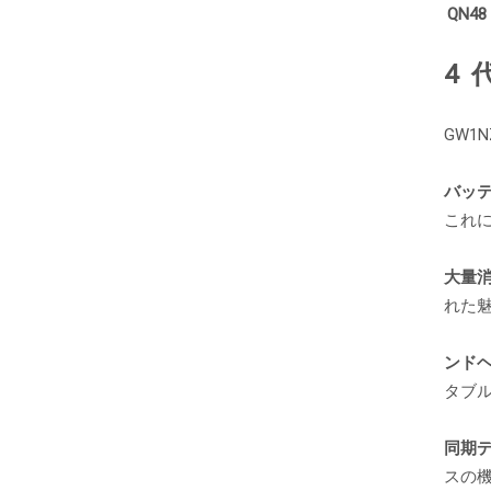
QN48
4
GW
バッ
これ
大量
れた
ンド
タブ
同期
スの