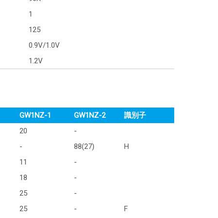
1
125
0.9V/1.0V
1.2V
GW1NZ-1
GW1NZ-2
識別子
20
-
-
88(27)
H
11
-
18
-
25
-
25
-
F