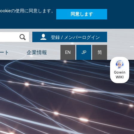
okieの使用に同意します。
同意します
登録 / メンバーログイン
ート
企業情報
EN
JP
简
Gowin
WIKI