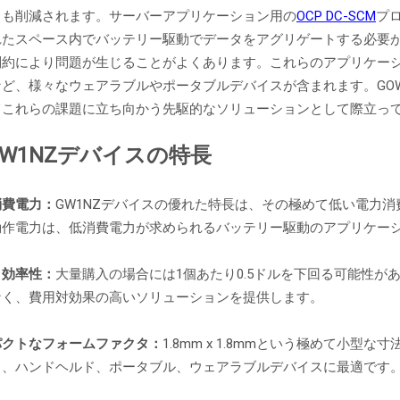
力も削減されます。サーバーアプリケーション用の
OCP DC-SCM
プ
れたスペース内でバッテリー駆動でデータをアグリゲートする必要
制約により問題が生じることがよくあります。これらのアプリケーシ
ど、様々なウェアラブルやポータブルデバイスが含まれます。GOWIN
てこれらの課題に立ち向かう先駆的なソリューションとして際立って
GW1NZデバイスの特長
消費電力：
GW1NZデバイスの優れた特長は、その極めて低い電力消費
動作電力は、低消費電力が求められるバッテリー駆動のアプリケー
ト効率性：
大量購入の場合には1個あたり0.5ドルを下回る可能性が
なく、費用対効果の高いソリューションを提供します。
パクトなフォームファクタ：
1.8mm x 1.8mmという極めて小
し、ハンドヘルド、ポータブル、ウェアラブルデバイスに最適です