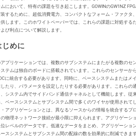
ムにおいて、特有の課題を引き起こします。GOWINのGW1NZ F
実装するために、超低消費電力、コンパクトなフォーム・ファクタ
供します。このホワイトペーパーでは、これらの課題に対処するため
および利点について解説します。
はじめに
のアプリケーションでは、複数のサブシステムにまたがる複数のセ
システムは独自のボードに搭載されています。これらのセンサーか
SOCに統合する必要があります。同時に、ベースシステムまたはメ
したり、パラメータを設定したりする必要があります。これらの通信は
し、システム内でサイドバンド通信チャネルとして機能します。従
果、ベースシステムとサブシステム間で多くのワイヤが使用されて
タ・アグリゲーションとは、異なるソースからの情報を統合するプ
くの物理ネットワーク接続が最小限に抑えられます。アグリゲーシ
上位レベルのデータです。低速なデータをまとめ、アグリゲーショ
ベースシステムとサブシステム間の配線の数を効果的に削減できま