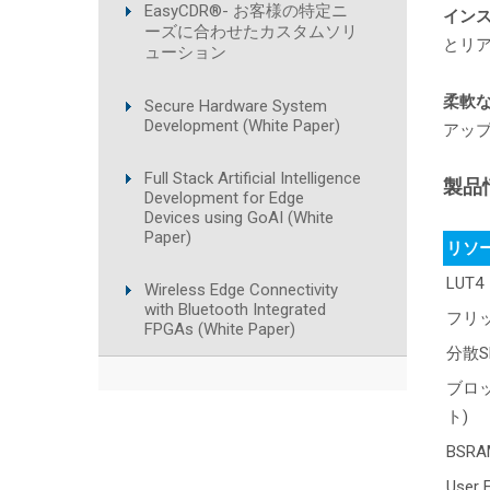
EasyCDR®- お客様の特定ニ
イン
ーズに合わせたカスタムソリ
とリ
ューション
柔軟
Secure Hardware System
Development (White Paper)
アッ
Full Stack Artificial Intelligence
製品
Development for Edge
Devices using GoAI (White
Paper)
リソ
LUT4
Wireless Edge Connectivity
with Bluetooth Integrated
フリ
FPGAs (White Paper)
分散S
ブロッ
ト)
BSR
User