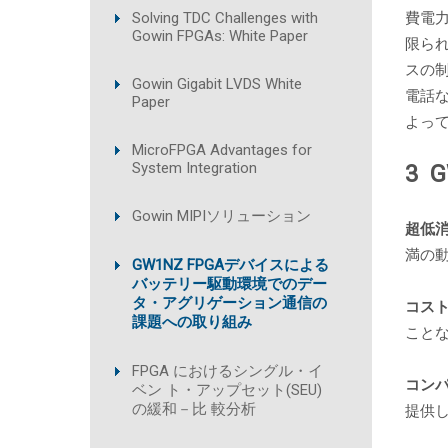
Solving TDC Challenges with
費電
Gowin FPGAs: White Paper
限ら
スの
Gowin Gigabit LVDS White
電話な
Paper
よっ
MicroFPGA Advantages for
System Integration
3 
Gowin MIPIソリューション
超低
満の
GW1NZ FPGAデバイスによる
バッテリー駆動環境でのデー
タ・アグリゲーション通信の
コス
課題への取り組み
こと
FPGA におけるシングル・イ
コン
ベン ト・アップセット(SEU)
の緩和－比 較分析
提供