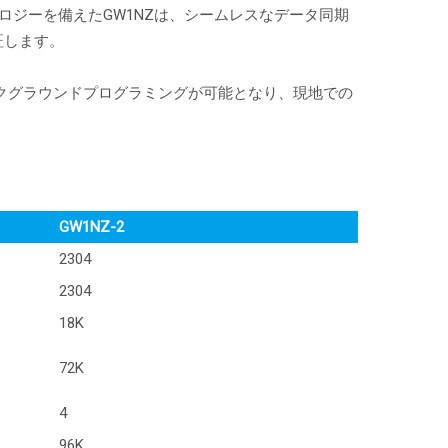
Aテクノロジーを備えたGW1NZは、シームレスなデータ同期
証します。
、バックグラウンドプログラミングが可能となり、現地での
GW1NZ-2
2304
2304
18K
72K
4
96K