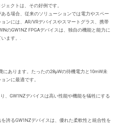
ロジェクトは、その好例です。
がある場合、従来のソリューションでは電力やスペー
ョンには、AR/VRデバイスやスマートグラス、携帯
のGW1NZ FPGAデバイスは、独自の機能と能力に
います。.
にあります。たったの28μWの待機電力と10mW未
ションに最適です。
あり、GW1NZデバイスは高い性能や機能を犠牲にする
型な寸法を誇るGW1NZデバイスは、優れた柔軟性と統合性を
。