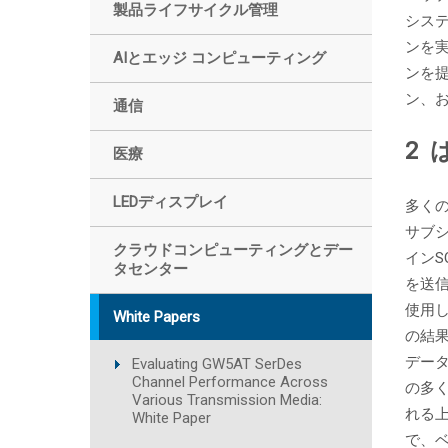
製品ライフサイクル管理
システ
ンを
AIとエッジ コンピューティング
ンを提
ン、
通信
2 
医療
LEDディスプレイ
多く
サブ
クラウドコンピューティングとデー
イン
タセンター
を送信
使用
White Papers
の結
デー
Evaluating GW5AT SerDes
Channel Performance Across
の多
Various Transmission Media:
れる
White Paper
で、