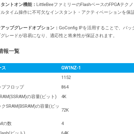
スタントオン機能：
LittleBeeファミリーのFlashベースのFPG
アルタイム操作に不可欠なインスタント・アクティベーションを保
なアップグレードオプション：
GoConfig IPを活用することで
プグレードが容易になり、適応性と将来性が保証されます。
情報一覧
ース
GW1NZ-1
1152
ップフロップ
864
RAM(SSRAM)の容量(ビット)
4K
クSRAM(BSRAM)の容量(ビッ
72K
AMの数
4
 Flash(ビット)
64K